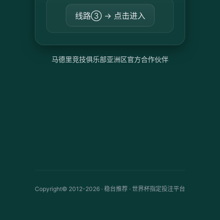
线路③ → 点击进入
马德里竞技俱乐部亚洲区官方合作伙伴
Copyright© 2012-2026 · 稳台推荐 · 世界杯指定投注平台